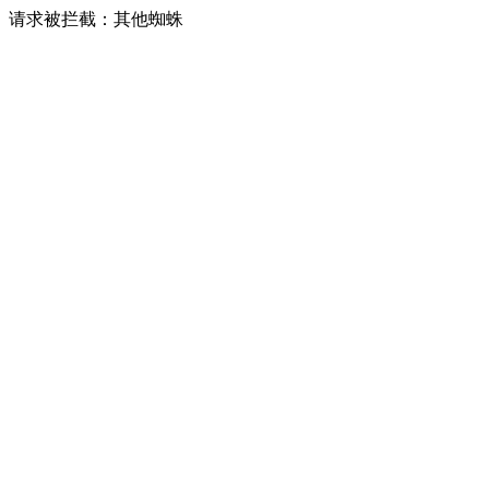
请求被拦截：其他蜘蛛