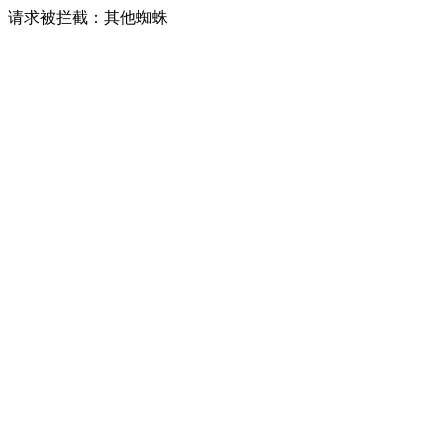
请求被拦截：其他蜘蛛