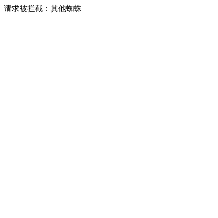
请求被拦截：其他蜘蛛