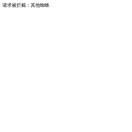
请求被拦截：其他蜘蛛