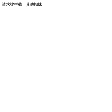
请求被拦截：其他蜘蛛