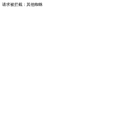
请求被拦截：其他蜘蛛