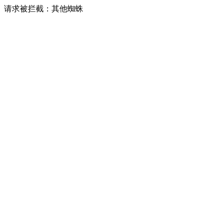
请求被拦截：其他蜘蛛