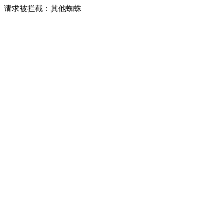
请求被拦截：其他蜘蛛