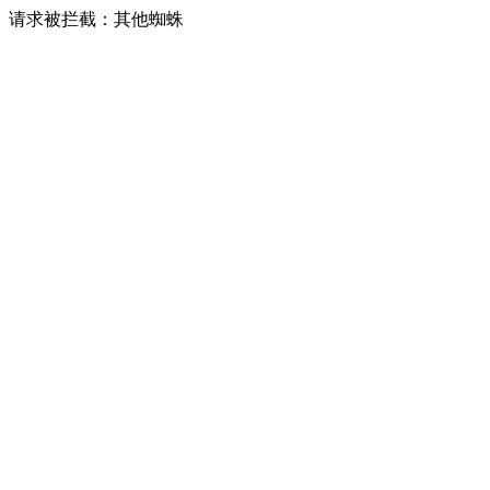
请求被拦截：其他蜘蛛