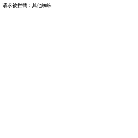
请求被拦截：其他蜘蛛