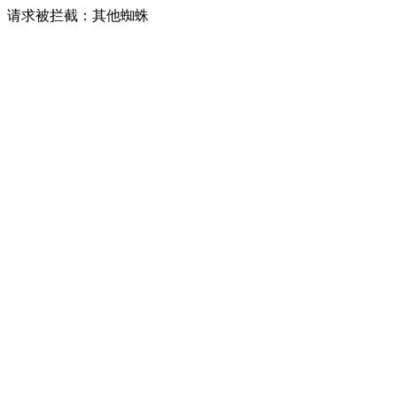
请求被拦截：其他蜘蛛