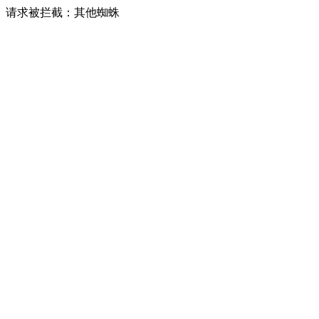
请求被拦截：其他蜘蛛