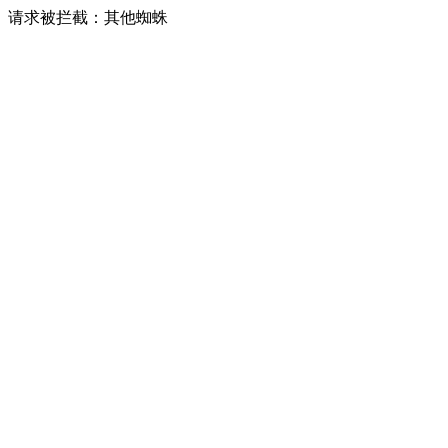
请求被拦截：其他蜘蛛