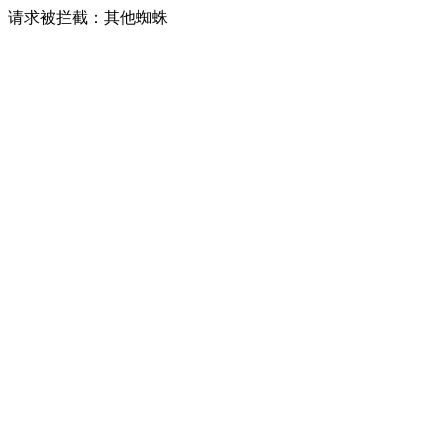
请求被拦截：其他蜘蛛