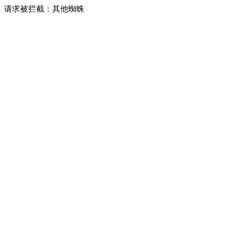
请求被拦截：其他蜘蛛