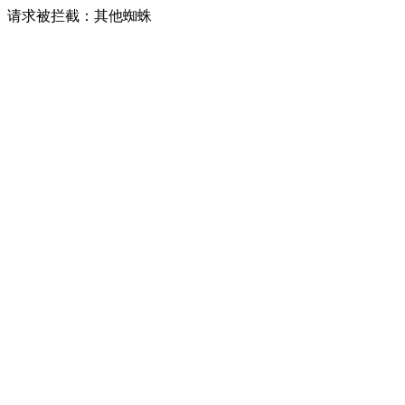
请求被拦截：其他蜘蛛