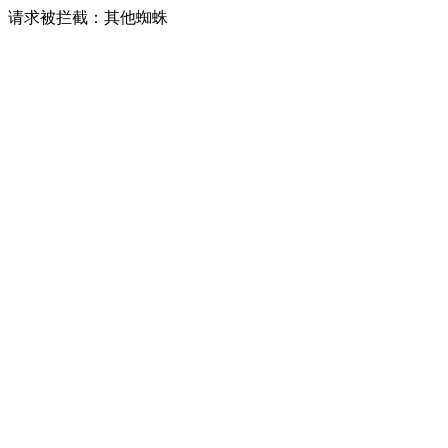
请求被拦截：其他蜘蛛