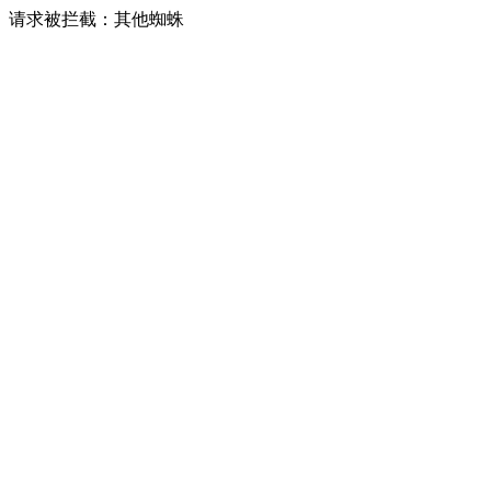
请求被拦截：其他蜘蛛