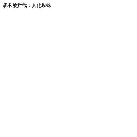
请求被拦截：其他蜘蛛