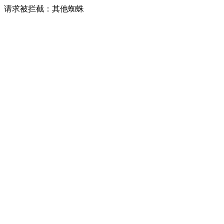
请求被拦截：其他蜘蛛