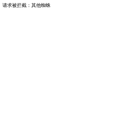
请求被拦截：其他蜘蛛