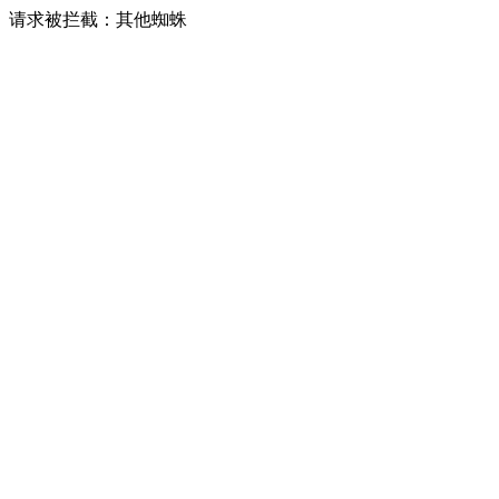
请求被拦截：其他蜘蛛