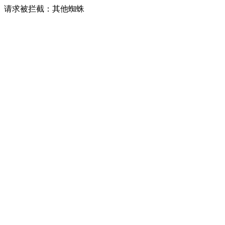
请求被拦截：其他蜘蛛