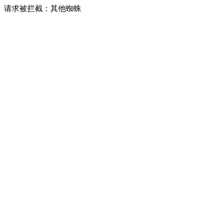
请求被拦截：其他蜘蛛