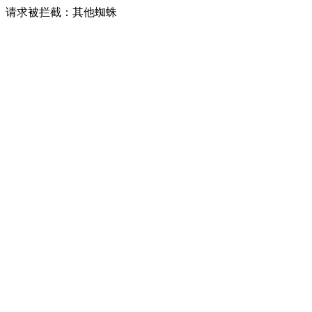
请求被拦截：其他蜘蛛