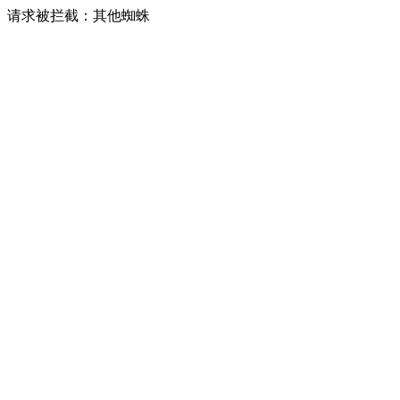
请求被拦截：其他蜘蛛