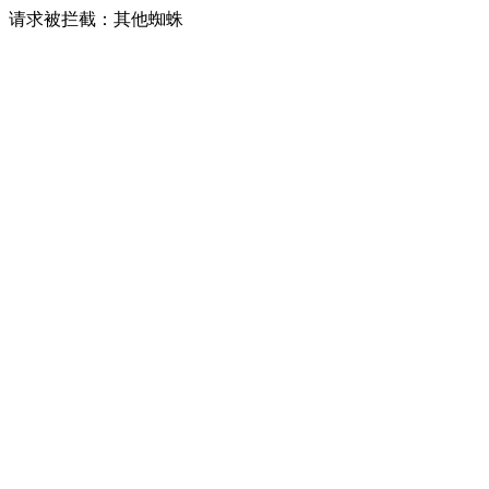
请求被拦截：其他蜘蛛