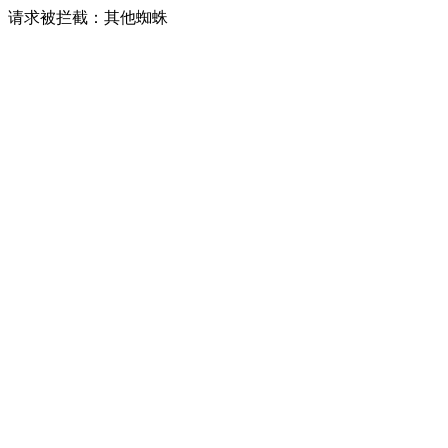
请求被拦截：其他蜘蛛