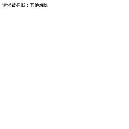
请求被拦截：其他蜘蛛