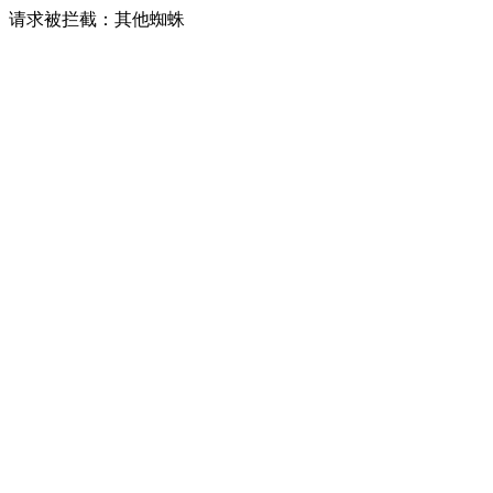
请求被拦截：其他蜘蛛