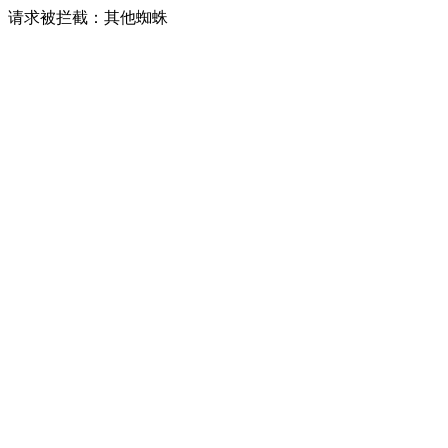
请求被拦截：其他蜘蛛