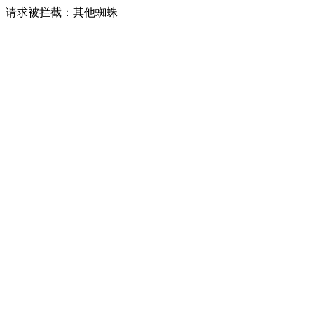
请求被拦截：其他蜘蛛