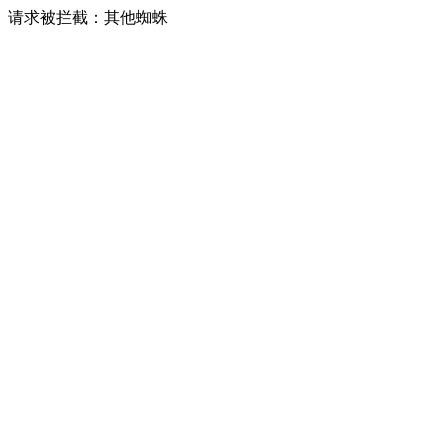
请求被拦截：其他蜘蛛